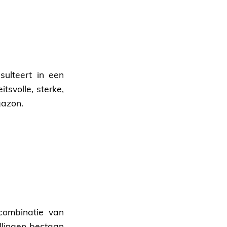
ulteert in een
tsvolle, sterke,
gazon.
combinatie van
lingen bestaan