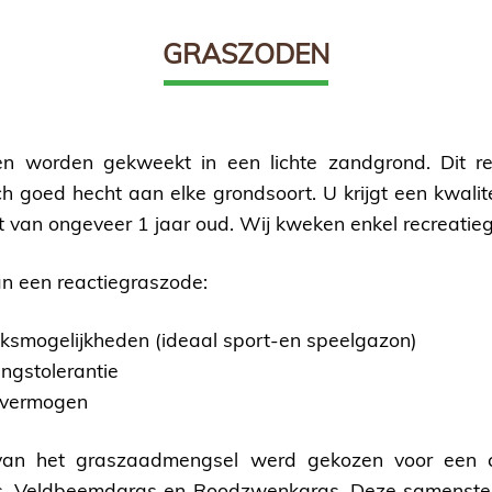
GRASZODEN
n worden gekweekt in een lichte zandgrond. Dit res
h goed hecht aan elke grondsoort. U krijgt een kwalitei
t van ongeveer 1 jaar oud. Wij kweken enkel recreatie
n een reactiegraszode:
ksmogelijkheden (ideaal sport-en speelgazon)
ngstolerantie
elvermogen
van het graszaadmengsel werd gekozen voor een 
as, Veldbeemdgras en Roodzwenkgras. Deze samenstel