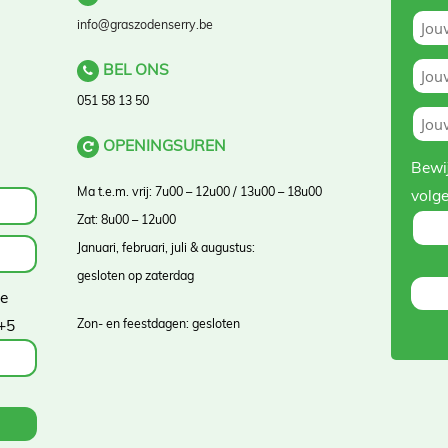
info@graszodenserry.be
BEL ONS
051 58 13 50
OPENINGSUREN
Bewij
Ma t.e.m. vrij: 7u00 – 12u00 / 13u00 – 18u00
volg
Zat: 8u00 – 12u00
Januari, februari, juli & augustus:
gesloten op zaterdag
ve
+5
Zon- en feestdagen: gesloten