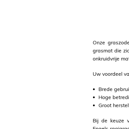
Onze graszode
grasmat die zic
onkruidvrije ma
Uw voordeel va
Brede gebrui
Hoge betredi
Groot herst
Bij de keuze 
Engels raaigr