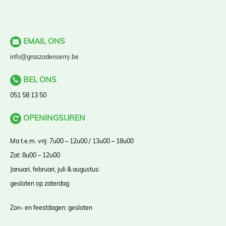
EMAIL ONS
info@graszodenserry.be
BEL ONS
051 58 13 50
OPENINGSUREN
Ma t.e.m. vrij: 7u00 – 12u00 / 13u00 – 18u00
Zat: 8u00 – 12u00
Januari, februari, juli & augustus:
gesloten op zaterdag
Zon- en feestdagen: gesloten