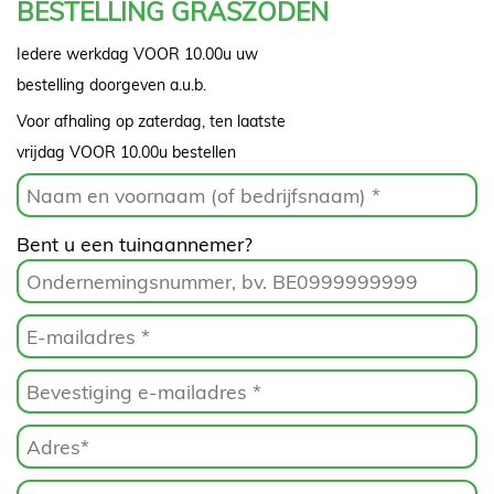
BESTELLING GRASZODEN
Iedere werkdag VOOR 10.00u uw
bestelling doorgeven a.u.b.
Home
Voor afhaling op zaterdag, ten laatste
Kwekerij
vrijdag VOOR 10.00u bestellen
Graszoden
Bent u een tuinaannemer?
Sierschors
Tuinproducten
Blog
Contact