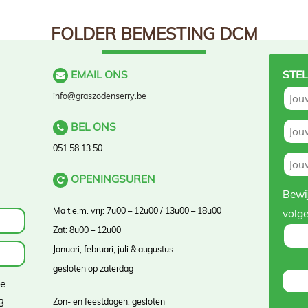
FOLDER BEMESTING DCM
EMAIL ONS
STEL
info@graszodenserry.be
BEL ONS
051 58 13 50
OPENINGSUREN
Bewij
Ma t.e.m. vrij: 7u00 – 12u00 / 13u00 – 18u00
volg
Zat: 8u00 – 12u00
Januari, februari, juli & augustus:
gesloten op zaterdag
ve
3
Zon- en feestdagen: gesloten