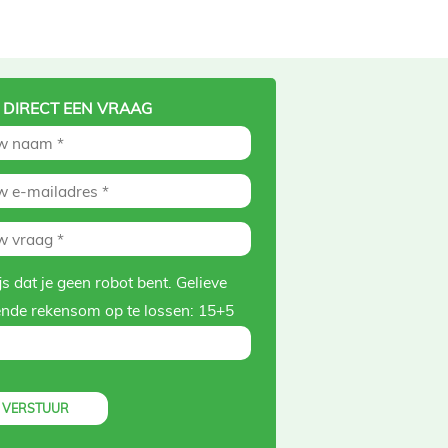
 DIRECT EEN VRAAG
s dat je geen robot bent. Gelieve
ende rekensom op te lossen:
15+5