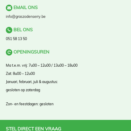
EMAIL ONS
info@graszodenserry.be
BEL ONS
051 58 13 50
OPENINGSUREN
Ma t.e.m. vrij: 7u00 – 12u00 / 13u00 – 18u00
Zat: 8u00 – 12u00
Januari, februari, juli & augustus:
gesloten op zaterdag
Zon- en feestdagen: gesloten
STEL DIRECT EEN VRAAG