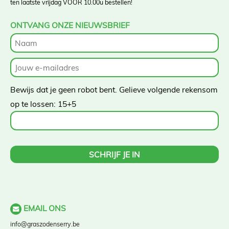
ten laatste vrijdag VOOR 10.00u bestellen!
ONTVANG ONZE NIEUWSBRIEF
Home
Kwekerij
Graszoden
Bewijs dat je geen robot bent. Gelieve volgende rekensom
Sierschors
op te lossen:
15+5
Tuinproducten
Blog
Contact
EMAIL ONS
info@graszodenserry.be