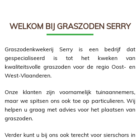
Pépinière
Gazons
WELKOM BIJ GRASZODEN SERRY
écorce
décorative
Graszodenkwekerij Serry is een bedrijf dat
Produits
gespecialiseerd is tot het kweken van
de
kwaliteitsvolle graszoden voor de regio Oost- en
West-Vlaanderen.
jardin
Onze klanten zijn voornamelijk tuinaannemers,
Blog
maar we spitsen ons ook toe op particulieren. Wij
Contact
helpen u graag met advies voor het plaatsen van
graszoden.
Verder kunt u bij ons ook terecht voor sierschors in